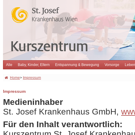
Alle
Baby, Kinder, Eltern
Entspannung & Bewegung
Vorsorge
Leben
Home
>
Impressum
Impressum
Medieninhaber
St. Josef Krankenhaus GmbH,
www
Für den Inhalt verantwortlich:
Kurszentrum St. Josef Krankenha