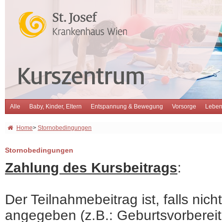
Alle
Baby, Kinder, Eltern
Entspannung & Bewegung
Vorsorge
Leben
Home
>
Stornobedingungen
Stornobedingungen
Zahlung des Kursbeitrags
:
Der Teilnahmebeitrag ist, falls ni
angegeben (z.B.: Geburtsvorbereit