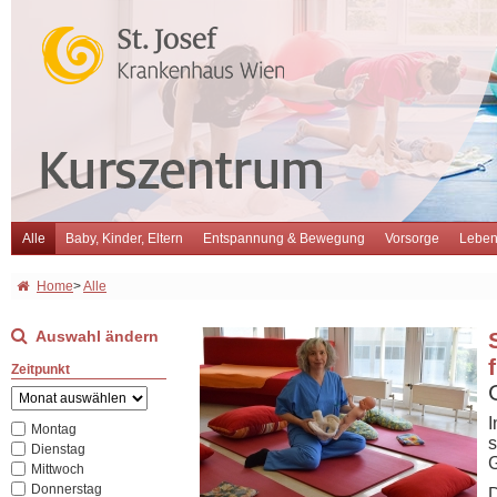
Alle
Baby, Kinder, Eltern
Entspannung & Bewegung
Vorsorge
Leben
Home
>
Alle
Auswahl ändern
Zeitpunkt
I
Montag
s
Dienstag
G
Mittwoch
Donnerstag
D