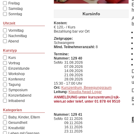
Freitag
E
Samstag
h
Kursinfo
Sonntag
A
Kosten:
Uhrzeit
b
€ 120,- / Kurs
Vormittag
Bezahlung bar vor Ort
Nachmittag
Zielgruppe:
Abend
Schwangere
Mind. Teilnehmeranzahl:
8
Kurstyp
Termine:
Kurs
Nummer: 129 40
5xMo
31.08.2026
Vortrag
07.09.2026
Einzelstunde
14.09.2026
D
Workshop
21.09.2026
v
Konferenz
28.09.2026
u
15:30 - 17:00 Uhr
Tagung
Ort:
Kurszentrum, Bewegungsraum
Symposium
Leitung:
Klaudia Awad-Logar
Konzertabend
ANMELDUNG unter kurszentrum@sjk-
B
Infoabend
wien.at oder telef. unter 01 878 44 9510
Kategorien
Nummer: 129 41
Baby, Kinder, Eltern
5xMo
02.11.2026
Gesundheit
09.11.2026
16.11.2026
Kreativität
23.11.2026
Leben mit Grenzen