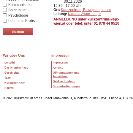
30.11.2026
Kommunikation
15:30 - 17:00 Uhr
Ort:
Kurszentrum, Bewegungsraum
Spiritualität
Leitung:
Klaudia Awad-Logar
Psychologie
ANMELDUNG unter kurszentrum@sjk-
Leben mit Krebs
wien.at oder telef. unter 01 878 44 9510
Wir über Uns
Impressum
Leitbild
Impressum
Das Krankenhaus
Anreise
Geschichte
Öffnungszeiten und
Anmeldung
Team
Bankverbindung
KursleiterInnen
Stornobedingungen
Räume
© 2026 Kurszentrum am St. Josef Krankenhaus, Auhofstraße 189, Lift A - Ebene 4, 1130 