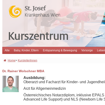
Alle
Baby, Kinder, Eltern
Entspannung & Bewegung
Vorsorge
Leben
Home
>
KursleiterInnen
Dr. Rainer Wolschner MBA
Ausbildung:
Oberarzt und Facharzt für Kinder- und Jugendhe
Arzt für Allgemeinmedizin
Österreichisches Notarzdiplom, inklusive EPALS
Advanced Life Support) und NLS (Newborn Life 