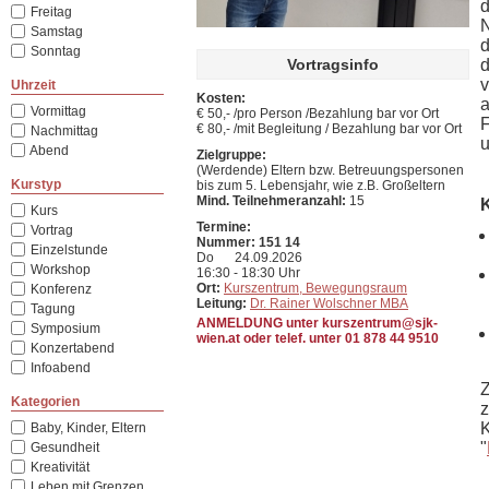
d
Freitag
N
Samstag
d
Sonntag
Vortragsinfo
d
v
Uhrzeit
Kosten:
a
Vormittag
€ 50,- /pro Person /Bezahlung bar vor Ort
F
€ 80,- /mit Begleitung / Bezahlung bar vor Ort
Nachmittag
u
Abend
Zielgruppe:
(Werdende) Eltern bzw. Betreuungspersonen
Kurstyp
bis zum 5. Lebensjahr, wie z.B. Großeltern
Mind. Teilnehmeranzahl:
15
K
Kurs
Termine:
Vortrag
Nummer: 151 14
Einzelstunde
Do
24.09.2026
Workshop
16:30 - 18:30 Uhr
Ort:
Kurszentrum, Bewegungsraum
Konferenz
Leitung:
Dr. Rainer Wolschner MBA
Tagung
ANMELDUNG unter kurszentrum@sjk-
Symposium
wien.at oder telef. unter 01 878 44 9510
Konzertabend
Infoabend
Z
Kategorien
z
K
Baby, Kinder, Eltern
"
Gesundheit
Kreativität
Leben mit Grenzen