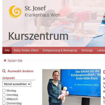
Alle
Baby, Kinder, Eltern
Entspannung & Bewegung
Vorsorge
Leben
Home
>
Alle
Auswahl ändern
Zeitpunkt
I
u
V
Montag
e
Dienstag
M
Mittwoch
S
Donnerstag