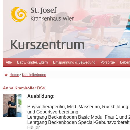
Alle
Baby, Kinder, Eltern
Entspannung & Bewegung
Vorsorge
Leben
Home
>
KursleiterInnen
Anna Kramhöller BSc.
Ausbildung:
Physiotherapeutin, Med. Masseurin, Rückbildung
und Geburtsvorbereitung:
Lehrgang Beckenboden Basic Modul Frau 1 und 
Lehrgang Beckenboden Special-Geburtsvorberei
Heller