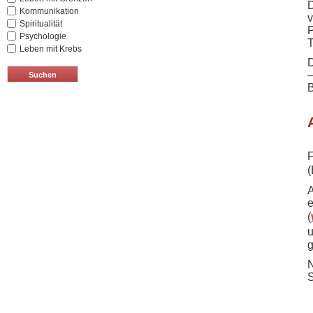
D
Kommunikation
v
Spiritualität
P
Psychologie
T
Leben mit Krebs
D
–
B
F
(
A
e
(
u
g
N
S