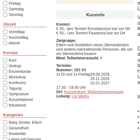
e
Freitag
L
Samstag
Kursinfo
Sonntag
V
ü
Uhrzeit
Kosten:
K
€ 30,- /pro Termin/ Einzelperson/ bar vor Ort
Vormittag
€ 50,- / pro Termin/ Paarpreis/ bar vor Ort
a
Nachmittag
Zielgruppe:
Abend
Eltern und Großeltern eines Sternenkindes
D
und andere nahestehende Personen, die um
Kurstyp
ein Sternenkind trauern
d
Mind. Teilnehmeranzahl:
4
u
Kurs
b
Termine:
Vortrag
Nummer: 161 03
H
Einzelstunde
2x Di und 1x Freitag
29.09.2026
U
Workshop
24.11.2026
w
Konferenz
22.01.2027
17:30 - 19:30 Uhr
Tagung
Ort:
Kurszentrum, Wahrnehmungsraum
Symposium
Leitung:
Lisi Weihs
W
Konzertabend
Infoabend
•
Kategorien
•
•
Baby, Kinder, Eltern
•
Gesundheit
Kreativität
Leben mit Grenzen