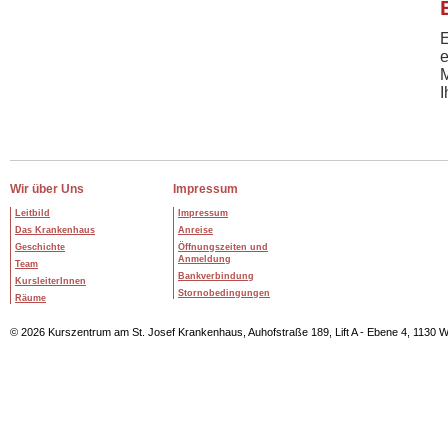
E
e
M
I
Wir über Uns
Impressum
Leitbild
Impressum
Das Krankenhaus
Anreise
Geschichte
Öffnungszeiten und
Anmeldung
Team
Bankverbindung
KursleiterInnen
Stornobedingungen
Räume
© 2026 Kurszentrum am St. Josef Krankenhaus, Auhofstraße 189, Lift A - Ebene 4, 1130 