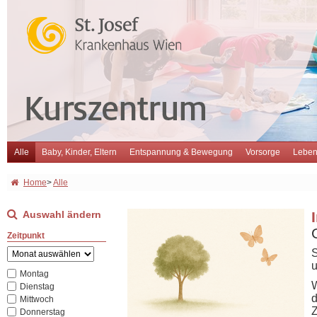
Alle
Baby, Kinder, Eltern
Entspannung & Bewegung
Vorsorge
Leben
Home
>
Alle
Auswahl ändern
Zeitpunkt
S
u
Montag
W
Dienstag
d
Mittwoch
Z
Donnerstag