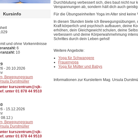
Durchblutung verbessert sich, dies baut nicht nur
Verspannungen ab, sondern hält dich auch geistig 
Kursinfo
Für die Übungseinheiten Yoga im Alter sind keine 
In diesen Stunden biete ich Bewegungsübungen, di
Kraft körperlich und psychisch aufbauen, deine Ko
nheit
erhöhen, dein Gleichgewicht schulen, deine Selbs
21029
verbessern und deine Körperwahrnehmung intensiv
Schrittes durch dein Leben gehst!
 mit und ohne Vorkenntnisse
eranzahl:
6
Weitere Angebote:
eranzahl:
10
Yoga für Schwangere
Frauenyoga
29
Yoga für Mütter und Babys
26 - 20.10.2026
hr
um, Bewegungsraum
Informationen zur Kursleitern Mag. Ursula Durstmü
rsula Durstmüller
ter kurszentrum@sjk-
lef. unter 01 878 44 9510
30
26 - 15.12.2026
hr
08.12.)
um, Bewegungsraum
rsula Durstmüller
ter kurszentrum@sjk-
lef. unter 01 878 44 9510