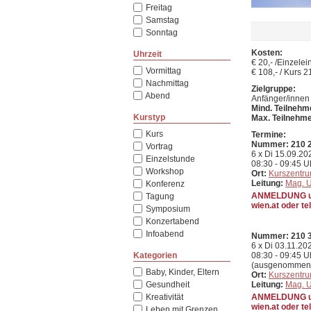
Freitag
Samstag
Sonntag
Kosten:
Uhrzeit
€ 20,- /Einzelei
Vormittag
€ 108,- / Kurs 
Nachmittag
Zielgruppe:
Abend
Anfänger/innen
Mind. Teilnehm
Kurstyp
Max. Teilnehm
Kurs
Termine:
Nummer: 210 
Vortrag
6 x Di
15.09.20
Einzelstunde
08:30 - 09:45 U
Workshop
Ort:
Kurszentr
Leitung:
Mag. U
Konferenz
ANMELDUNG un
Tagung
wien.at oder te
Symposium
Konzertabend
Infoabend
Nummer: 210 
6 x Di
03.11.20
Kategorien
08:30 - 09:45 U
(ausgenommen 
Baby, Kinder, Eltern
Ort:
Kurszentr
Gesundheit
Leitung:
Mag. U
Kreativität
ANMELDUNG un
wien.at oder te
Leben mit Grenzen