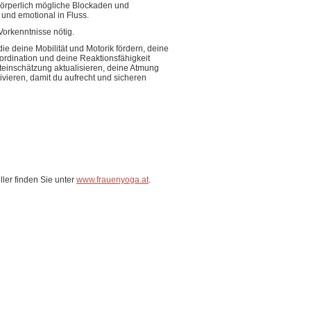
 körperlich mögliche Blockaden und
und emotional in Fluss.
Vorkenntnisse nötig.
e deine Mobilität und Motorik fördern, deine
ordination und deine Reaktionsfähigkeit
teinschätzung aktualisieren, deine Atmung
ieren, damit du aufrecht und sicheren
ller finden Sie unter
www.frauenyoga.at
.