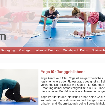
& Bewegung
Vorsorge
Leben mit Grenzen
Wendepunkt Krebs
Spirituali
Yoga für Junggebliebene
Yoga kennt kein Alter! Yoga ist ein ganzheitliche
jeglichen Alters oder Fitnessgrads geeignet ist! B
verwende ich Hilfsmittel wie Stühle – für Übungen
Erhöhung deiner Standfestigkeit mit ein. Die Einh
die speziellen Bedürfnisse älterer Menschen ange
Yoga im Alter fördert, stärkt und erhält deine Ges
körperlicher Ebene stimulieren die Übungen dein
erhalten und fördern dadurch deine Beweglichkeit.