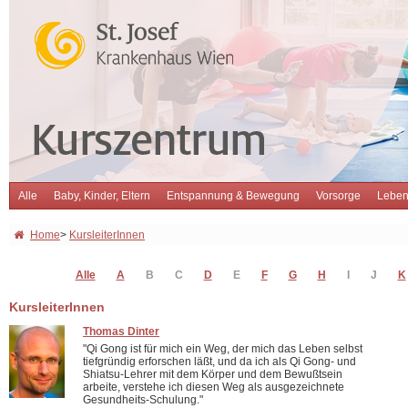
Alle
Baby, Kinder, Eltern
Entspannung & Bewegung
Vorsorge
Leben
Home
>
KursleiterInnen
Alle
A
B
C
D
E
F
G
H
I
J
K
KursleiterInnen
Thomas Dinter
"Qi Gong ist für mich ein Weg, der mich das Leben selbst
tiefgründig erforschen läßt, und da ich als Qi Gong- und
Shiatsu-Lehrer mit dem Körper und dem Bewußtsein
arbeite, verstehe ich diesen Weg als ausgezeichnete
Gesundheits-Schulung."