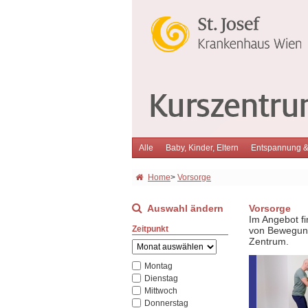
Alle
Baby, Kinder, Eltern
Entspannung 
Home
>
Vorsorge
Auswahl ändern
Vorsorge
Im Angebot f
Zeitpunkt
von Bewegung
Zentrum.
Montag
Dienstag
Mittwoch
Donnerstag