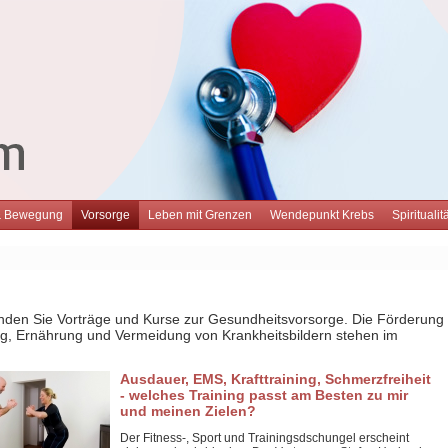
& Bewegung
Vorsorge
Leben mit Grenzen
Wendepunkt Krebs
Spirituali
inden Sie Vorträge und Kurse zur Gesundheitsvorsorge. Die Förderung
, Ernährung und Vermeidung von Krankheitsbildern stehen im
Ausdauer, EMS, Krafttraining, Schmerzfreiheit
- welches Training passt am Besten zu mir
und meinen Zielen?
Der Fitness-, Sport und Trainingsdschungel erscheint