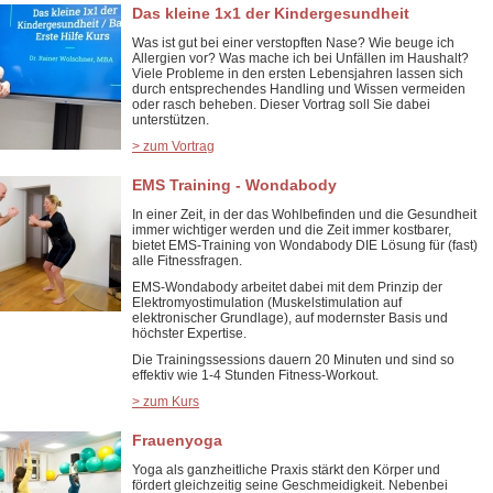
Das kleine 1x1 der Kindergesundheit
Was ist gut bei einer verstopften Nase? Wie beuge ich
Allergien vor? Was mache ich bei Unfällen im Haushalt?
Viele Probleme in den ersten Lebensjahren lassen sich
durch entsprechendes Handling und Wissen vermeiden
oder rasch beheben. Dieser Vortrag soll Sie dabei
unterstützen.
> zum Vortrag
EMS Training - Wondabody
In einer Zeit, in der das Wohlbefinden und die Gesundheit
immer wichtiger werden und die Zeit immer kostbarer,
bietet EMS-Training von Wondabody DIE Lösung für (fast)
alle Fitnessfragen.
EMS-Wondabody arbeitet dabei mit dem Prinzip der
Elektromyostimulation (Muskelstimulation auf
elektronischer Grundlage), auf modernster Basis und
höchster Expertise.
Die Trainingssessions dauern 20 Minuten und sind so
effektiv wie 1-4 Stunden Fitness-Workout.
> zum Kurs
Frauenyoga
Yoga als ganzheitliche Praxis stärkt den Körper und
fördert gleichzeitig seine Geschmeidigkeit. Nebenbei