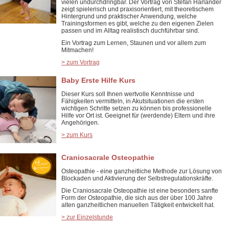
vielen undurchdringbar. Der Vortrag von Stefan Harlander
zeigt spielerisch und praxisorientiert, mit theoretischem
Hintergrund und praktischer Anwendung, welche
Trainingsformen es gibt, welche zu den eigenen Zielen
passen und im Alltag realistisch duchführbar sind.
Ein Vortrag zum Lernen, Staunen und vor allem zum
Mitmachen!
> zum Vortrag
Baby Erste Hilfe Kurs
Dieser Kurs soll Ihnen wertvolle Kenntnisse und
Fähigkeiten vermitteln, in Akutsituationen die ersten
wichtigen Schritte setzen zu können bis professionelle
Hilfe vor Ort ist. Geeignet für (werdende) Eltern und ihre
Angehörigen.
> zum Kurs
Craniosacrale Osteopathie
Osteopathie - eine ganzheitliche Methode zur Lösung von
Blockaden und Aktivierung der Selbstregulationskräfte.
Die Craniosacrale Osteopathie ist eine besonders sanfte
Form der Osteopathie, die sich aus der über 100 Jahre
alten ganzheitlichen manuellen Tätigkeit entwickelt hat.
> zur Einzelstunde