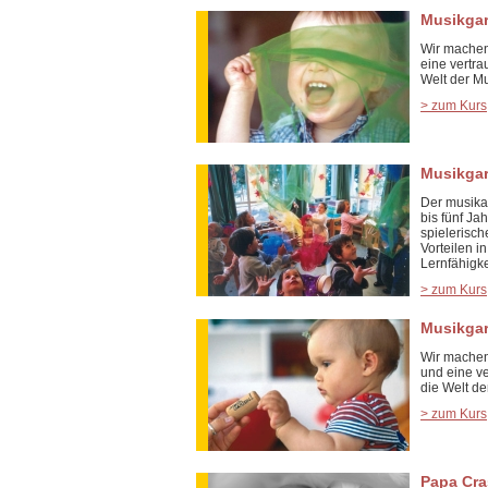
Musikgar
Wir machen
eine vertr
Welt der Mu
> zum Kurs
Musikgart
Der musikal
bis fünf J
spielerisch
Vorteilen i
Lernfähigke
> zum Kurs
Musikgar
Wir machen
und eine v
die Welt de
> zum Kurs
Papa Cra