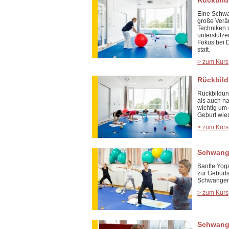
Rückbild
Eine Schwa
große Verän
Techniken 
unterstütze
Fokus bei D
statt.
> zum Kurs
Rückbil
Rückbildung
als auch n
wichtig um
Geburt wie
> zum Kurs
Schwang
Sanfte Yog
zur Geburts
Schwanger
> zum Kurs
Schwange