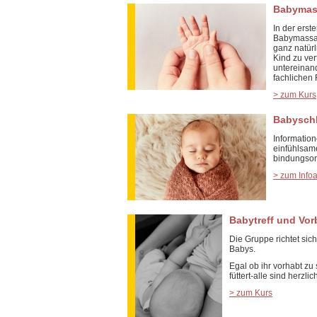
Babymas
In der erst
Babymassag
ganz natür
Kind zu ver
untereinan
fachlichen 
> zum Kurs
Babyschl
Information
einfühlsame
bindungsor
> zum Info
Babytreff und Vorb
Die Gruppe richtet sic
Babys.
Egal ob ihr vorhabt zu sti
füttert-alle sind herzl
> zum Kurs