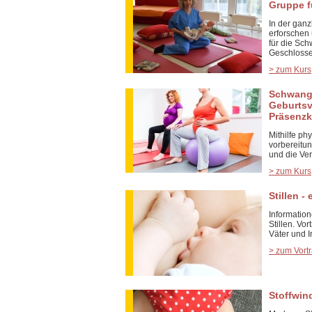
Gruppe f
In der gan
erforschen 
für die Sch
Geschloss
> zum Kurs
Schwang
Geburtsv
Präsenzk
Mithilfe ph
vorbereitun
und die Ve
> zum Kurs
Stillen -
Information
Stillen. V
Väter und I
> zum Vort
Stoffwin