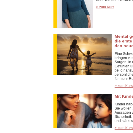
über Tod und Sterben 
> zum Kurs
Mental g
die erste
den neu
Eine Schwa
bringen vie
Sorgen. In 
Gefühlen u
bei dir an
persönlich
für mehr Ru
> zum Kurs
Mit Kind
Kinder hab
Sie wollen
Aussagen u
Sicherheit.
und stärkt s
> zum Kurs