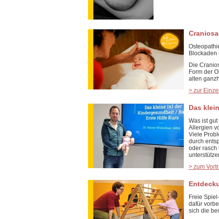
Craniosa
Osteopathi
Blockaden u
Die Cranios
Form der Os
alten ganzh
> zur Einze
Das klei
Was ist gut
Allergien 
Viele Prob
durch ents
oder rasch 
unterstütze
> zum Vort
Entdeck
Freie Spie
dafür vorb
sich die b