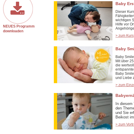
Baby Ers
Dieser Kurs
Fähigkeiten
wichtigen S
Hilfe vor O
NEUES Programm
Angehörige
downloaden
> zum Kurs
Baby Smi
Baby Smile 
Mit über 2
die wertvo
entspannte
Baby Smile 
und Liebe z
> zum Einz
Babyernä
In diesem
den Theme
und Sie er
Beikost im
> zum Vort