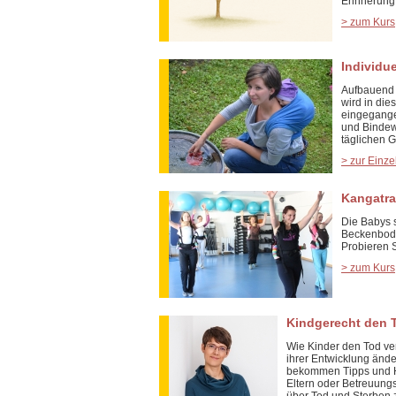
Erinnerung
> zum Kurs
Individu
Aufbauend 
wird in die
eingegange
und Bindew
täglichen G
> zur Einze
Kangatra
Die Babys 
Beckenboden
Probieren 
> zum Kurs
Kindgerecht den T
Wie Kinder den Tod ve
ihrer Entwicklung ände
bekommen Tipps und Hi
Eltern oder Betreuungs