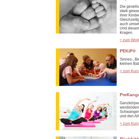
Die gesells
stark gewa
ihrer Kinde
Gleichzeiti
auch umsetz
Und diesen
Kragen.
> zum Wor
PEKiP®
Sinnes-, B
kleinen Ba
> zum Kurs
PreKanga
Ganzkörper
werdenden 
Schwangers
und den Al
> zum Kurs