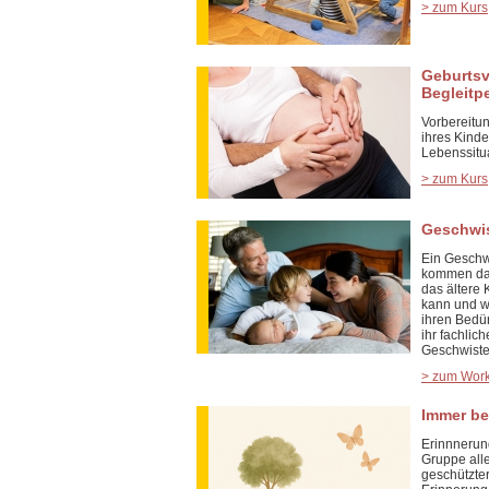
> zum Kurs
Geburtsv
Begleitp
Vorbereitun
ihres Kind
Lebenssitua
> zum Kurs
Geschwis
Ein Geschw
kommen dam
das ältere 
kann und wi
ihren Bedü
ihr fachlic
Geschwiste
> zum Wor
Immer be
Erinnnerun
Gruppe alle
geschützter