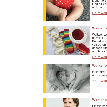
Moderne Sto
für die Ge
und die Ent
> zum Wor
Windelfr
Weltweit w
gewickelt.
Bedürfnis 
versuchen 
danach trit
auf Babys S
> zum Wor
Worksho
Interaktive
auf die Woc
> zum Wor
Worksho
Ein Worksh