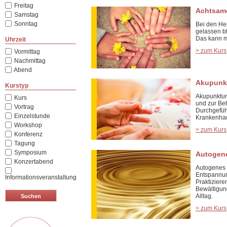
Freitag
Achtsame
Samstag
Sonntag
Bei den He
gelassen b
Das kann m
Uhrzeit
> zum Kurs
Vormittag
Nachmittag
Abend
Akupunk
Kurstyp
Akupunktur 
Kurs
und zur Be
Vortrag
Durchgefüh
Einzelstunde
Krankenha
Workshop
> zum Kurs
Konferenz
Tagung
Symposium
Autogene
Konzertabend
Autogenes 
Entspannun
Informationsveranstaltung
Praktiziere
Bewältigun
Alltag.
> zum Kurs